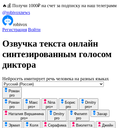
🔥💰 Получи 1000₽ на счет за подписку на наш телеграмм
@robivoxnews
robivox
Регистрация
Войти
Озвучка текста онлайн
синтезированным голосом
диктора
Нейросеть имитирует речь человека на разных языках
Роман
pro
Роман
Макс
Nina
Борис
Dmitry
pro
pro+
pro+
pro
pro+
Наталия Вершинина
Dmitry
Филипп
Захар
pro+
pro
pro
Эрмил
Коля
Серафима
Виолетта
Джейн