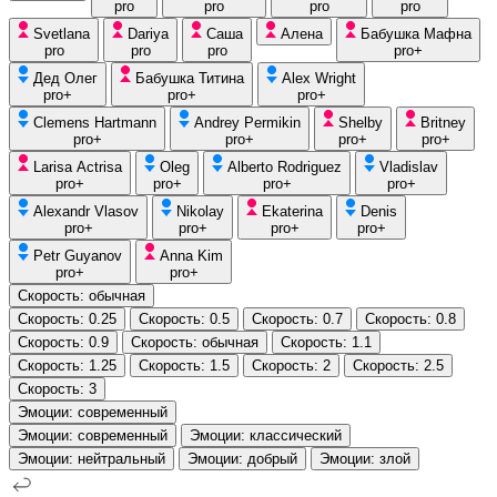
pro
pro
pro
pro
Svetlana
Dariya
Саша
Алена
Бабушка Мафна
pro
pro
pro
pro+
Дед Олег
Бабушка Титина
Alex Wright
pro+
pro+
pro+
Clemens Hartmann
Andrey Permikin
Shelby
Britney
pro+
pro+
pro+
pro+
Larisa Actrisa
Oleg
Alberto Rodriguez
Vladislav
pro+
pro+
pro+
pro+
Alexandr Vlasov
Nikolay
Ekaterina
Denis
pro+
pro+
pro+
pro+
Petr Guyanov
Anna Kim
pro+
pro+
Скорость: обычная
Скорость: 0.25
Скорость: 0.5
Скорость: 0.7
Скорость: 0.8
Скорость: 0.9
Скорость: обычная
Скорость: 1.1
Скорость: 1.25
Скорость: 1.5
Скорость: 2
Скорость: 2.5
Скорость: 3
Эмоции: cовременный
Эмоции: cовременный
Эмоции: классический
Эмоции: нейтральный
Эмоции: добрый
Эмоции: злой