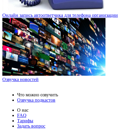
Онлайн запись автоответчика для телефона организации
Озвучка новостей
Что можно озвучить
Озвучка подкастов
О нас
FAQ
Тарифы
Задать вопрос